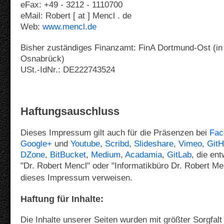
eFax: +49 - 3212 - 1110700
eMail: Robert [ at ] Mencl . de
Web:
www.mencl.de
Bisher zuständiges Finanzamt: FinA Dortmund-Ost (i
n
Osnabrück)
USt.-IdNr.: DE222743524
Haftungsauschluss
Dieses Impressum gilt auch für die Präsenzen bei
Fac
Google+
und
Youtube
,
Scribd
,
Slideshare
,
Vimeo
,
Git
DZone
,
BitBucket
,
Medium
,
Acadamia
,
GitLab
, die en
"Dr. Robert Mencl" oder "Informatikbüro Dr. Robert Me
dieses Impressum verweisen.
Haftung für Inhalte:
Die Inhalte unserer Seiten wurden mit größter Sorgfalt 